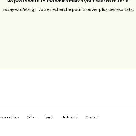
No posts were found which match your search criteria.
Essayez d'élargir votre recherche pour trouver plus de résultats.
Connexion
Identifiant
Mot de passe
CONNEXION
aisonnières
Gérer
Syndic
Actualité
Contact
LOGIN WITH GOOGLE
LOGIN WITH LINKEDIN