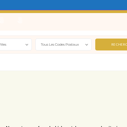
e
Locations Saisonnières
Gérer
Syndic
Actualité
illes
Tous Les Codes Postaux