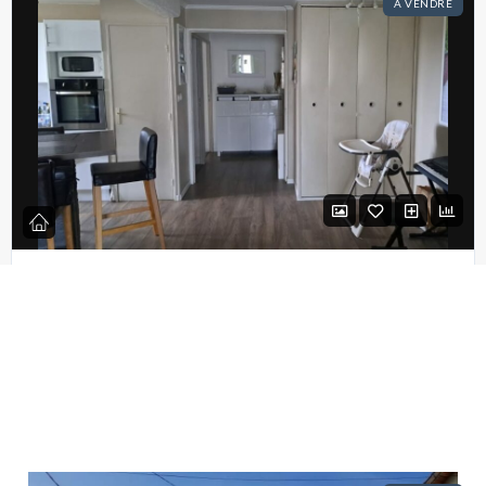
A VENDRE
Appartement T3
240 000€
De 69 M² À Vendre
Fresnes, ILE DE FRANCE 94034 France
2
1
69m²
VUE