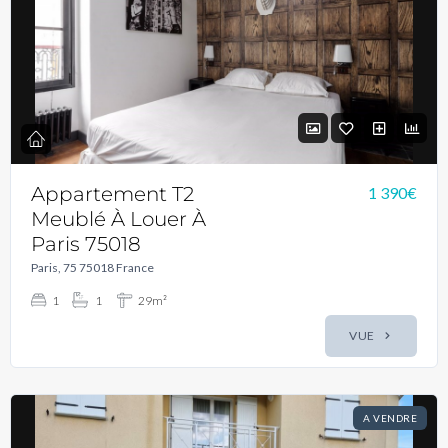
Appartement T2
1 390€
Meublé À Louer À
Paris 75018
Paris, 75 75018 France
1
1
29m²
VUE
A VENDRE