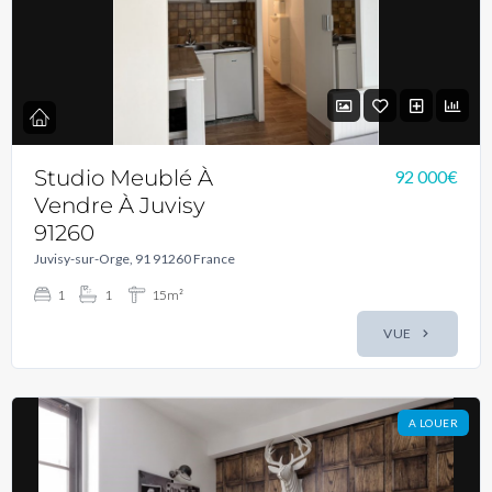
Studio Meublé À
92 000€
Vendre À Juvisy
91260
Juvisy-sur-Orge, 91 91260 France
1
1
15m²
VUE
A LOUER