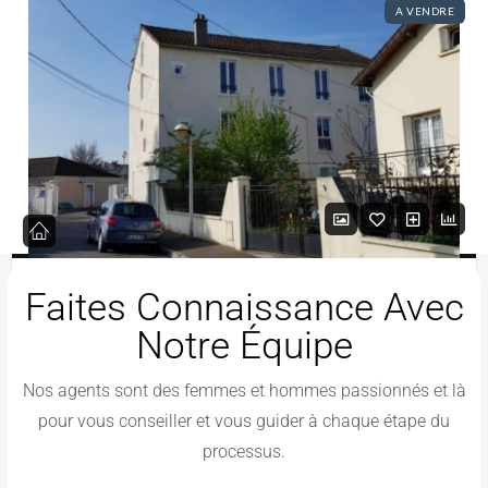
A VENDRE
Nos Partenaires
Appartement T2 À
130 000€
Faites Connaissance Avec
Vendre À Aulnay-
Notre Équipe
Sous-Bois
Aulnay-sous-bois, ILE DE FRANCE 93600 France
Nos agents sont des femmes et hommes passionnés et là
1
1
pour vous conseiller et vous guider à chaque étape du
VUE
processus.