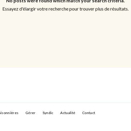
No posts were found which match your search criteria.
Essayez d'élargir votre recherche pour trouver plus de résultats.
Connexion
Identifiant
Mot de passe
CONNEXION
aisonnières
Gérer
Syndic
Actualité
Contact
LOGIN WITH GOOGLE
LOGIN WITH LINKEDIN