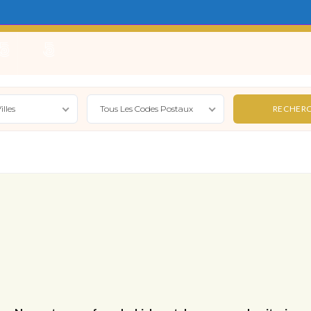
e
Locations Saisonnières
Gérer
Syndic
Actualité
illes
Tous Les Codes Postaux