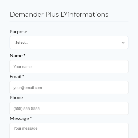
LOGIN WITH GOOGLE
LOGIN WITH LINKEDIN
Demander Plus D'informations
LOGIN WITH AMAZON
Purpose
Mot de passe perdu ?
Select...
Name *
Email *
Phone
Message *