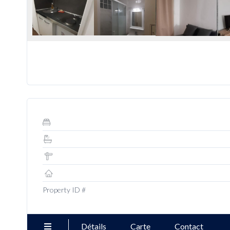
Property ID #
Détails
Carte
Contact