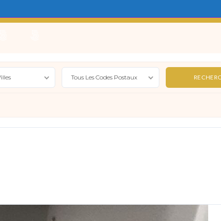
e
Locations Saisonnières
Gérer
Syndic
Actualité
illes
Tous Les Codes Postaux