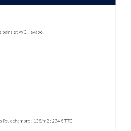
 de bains et WC ; lavabo.
es lieux chambre : 13
€/m2 : 234
€
TTC