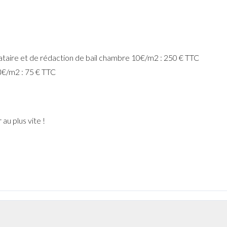
ocataire et de rédaction de bail chambre 10€/m2 : 250 € TTC
 3€/m2 : 75
€
TTC
au plus vite !