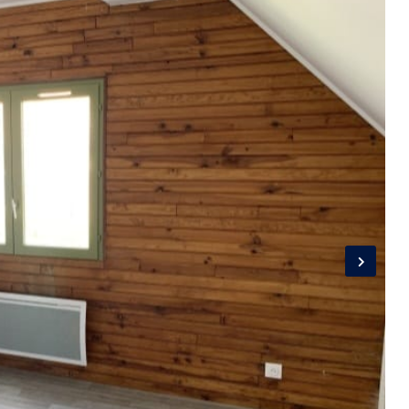
Connexion
Identifiant
Mot de passe
CONNEXION
LOGIN WITH GOOGLE
LOGIN WITH LINKEDIN