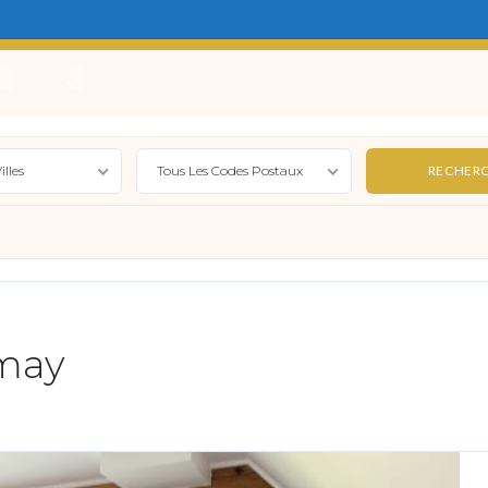
e
Locations Saisonnières
Gérer
Syndic
Actualité
illes
Tous Les Codes Postaux
imay