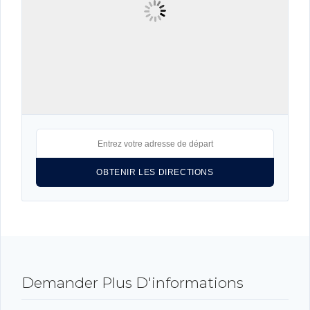
Identifiant
Mot de passe
CONNEXION
LOGIN WITH GOOGLE
LOGIN WITH LINKEDIN
LOGIN WITH AMAZON
Mot de passe perdu ?
Demander Plus D'informations