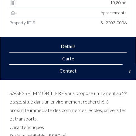
10,80 m²
Appartements
Property ID #
SU2203-0006
Détails
Carte
Contact
SAGESSE IMMOBILIÈRE vous propose un T2 neuf au 2ᵉ
étage, situé dans un environnement recherché, à
proximité immédiate des commerces, écoles, universités
et transports.
Caractéristiques
Surface habitable : 55,50 m²