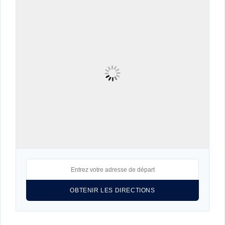
Connexion
Identifiant
Mot de passe
CONNEXION
LOGIN WITH GOOGLE
LOGIN WITH LINKEDIN
LOGIN WITH AMAZON