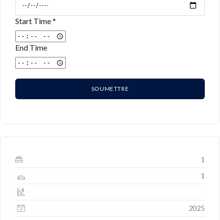
Start Time *
End Time
SOUMETTRE
1
1
2025