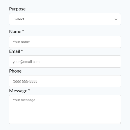
LOGIN WITH AMAZON
Purpose
Select...
Mot de passe perdu ?
Name *
Email *
Phone
Message *