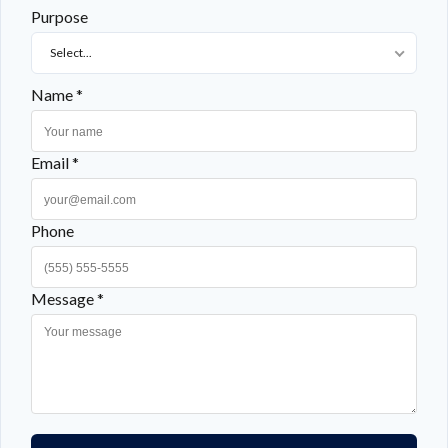
Purpose
LOGIN WITH AMAZON
Select...
Mot de passe perdu ?
Name *
Email *
Phone
Message *