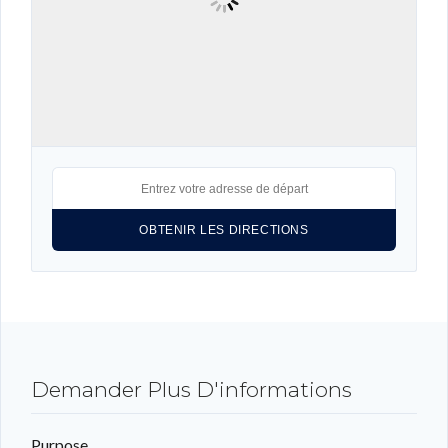
Identifiant
Mot de passe
CONNEXION
LOGIN WITH GOOGLE
LOGIN WITH LINKEDIN
LOGIN WITH AMAZON
Mot de passe perdu ?
Demander Plus D'informations
Purpose