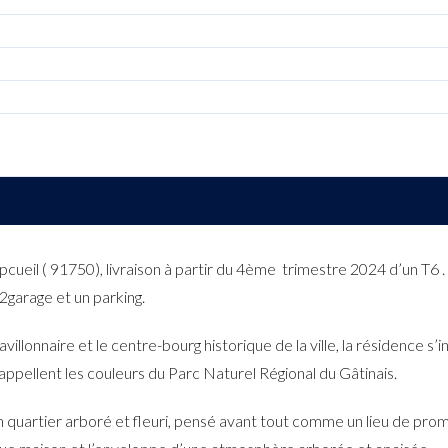
il ( 91750), livraison à partir du 4ème trimestre 2024 d’un T6 . il
, 2garage et un parking.
llonnaire et le centre-bourg historique de la ville, la résidence s
appellent les couleurs du Parc Naturel Régional du Gâtinais.
 quartier arboré et fleuri, pensé avant tout comme un lieu de pro