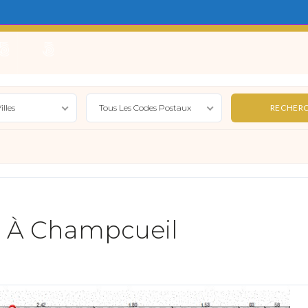
e
Locations Saisonnières
Gérer
Syndic
Actualité
illes
Tous Les Codes Postaux
e À Champcueil