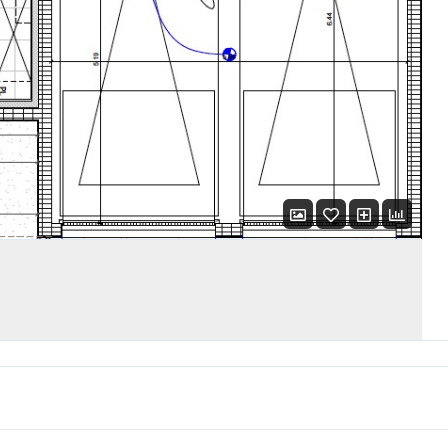
LOGIN WITH AMAZON
Mot de passe perdu ?