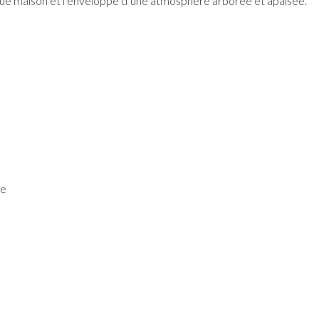
aque maison et l’enveloppe d’une atmosphère arborée et apaisée.
re