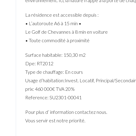
environnement. Ici, la nature frappe à la porte de ch
La résidence est accessible depuis :
• L’autoroute A6 à 15 min •
Le Golf de Chevannes à 8 min en voiture
• Toute commodité à proximité
Surface habitable: 150,30 m2
Dpe: RT2012
Type de chauffage: En cours
Usage d’habitation:Invest. Locatif, Principal/Secondai
prix: 460 000€ TVA 20%
Reference: SU2301-00041
Pour plus d’ information contactez nous.
Vous servir est notre priorité.