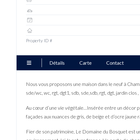
Property ID #
Détails
Carte
Contact
Nous vous proposons une maison dans le neuf à Champcue
sde/wc, wc, rgt, dgt1, sdb, sde,sdb, rgt, dgt, jardin clos 
Au cœur d’une vie végétale…Insérée entre un décor pavi
façades aux nuances de gris, de beige et d’ocre jaune r
Fier de son patrimoine, Le Domaine du Bosquet est un