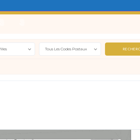
e
Locations Saisonnières
Gérer
Syndic
Actualité
illes
Tous Les Codes Postaux