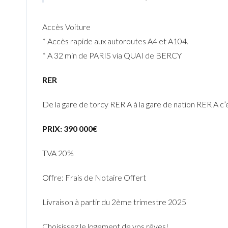
Accès Voiture
* Accès rapide aux autoroutes A4 et A104.
* A 32 min de PARIS via QUAI de BERCY
RER
De la gare de torcy RER A à la gare de nation RER A c
PRIX: 390 000€
TVA 20%
Offre: Frais de Notaire Offert
Livraison à partir du 2ème trimestre 2025
Choisissez le logement de vos rêves!