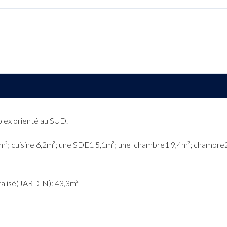
lex orienté au SUD.
e 23m²; cuisine 6,2m²; une SDE1 5,1m²; une chambre1 9,4m²; chamb
étalisé(JARDIN): 43,3m²