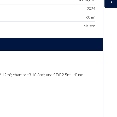
2024
60 m²
Maison
re2 12m²; chambre3 10,3m²; une SDE2 5m²; d’une