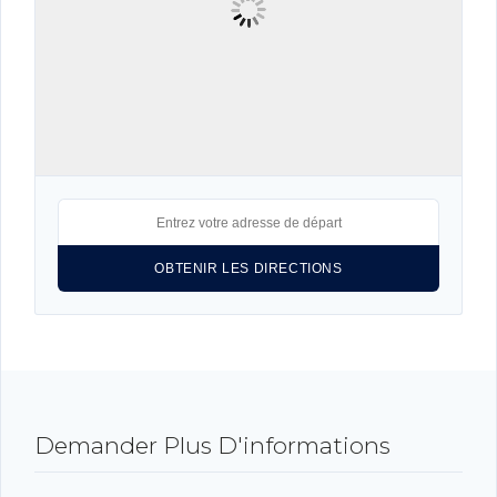
Identifiant
Mot de passe
CONNEXION
LOGIN WITH GOOGLE
LOGIN WITH LINKEDIN
LOGIN WITH AMAZON
Mot de passe perdu ?
Demander Plus D'informations