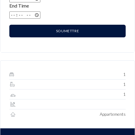
End Time
SOUMETTRE
1
1
1
Appartements