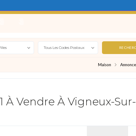
e
Locations Saisonnières
Gérer
Syndic
Actualité
illes
Tous Les Codes Postaux
Maison
Annonce
 À Vendre À Vigneux-Sur-