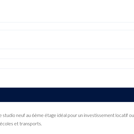
LOGIN WITH AMAZON
Mot de passe perdu ?
io neuf au 6ème étage idéal pour un investissement locatif ou u
coles et transports.