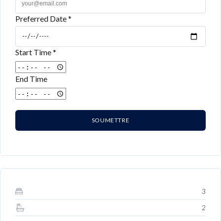
Preferred Date *
Start Time *
End Time
SOUMETTRE
3
2