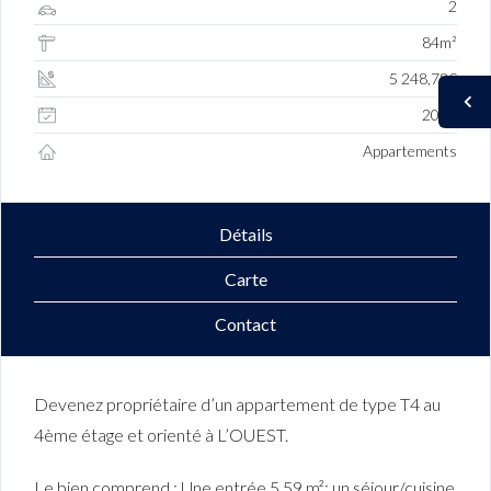
2
84m²
5 248,78€
2026
Appartements
Détails
Carte
Contact
Devenez propriétaire d’un appartement de type T4 au
4ème étage et orienté à L’OUEST.
Le bien comprend : Une entrée 5.59 m²; un séjour/cuisine