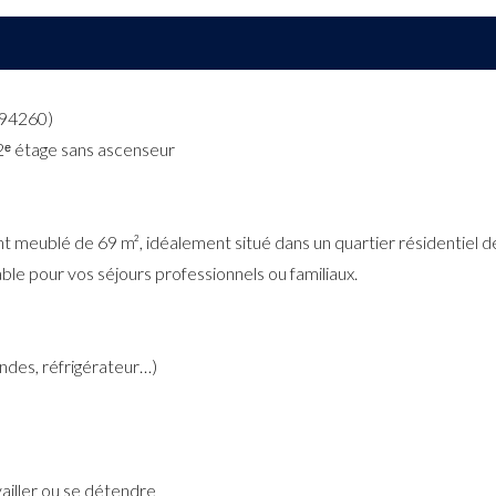
(94260)
2ᵉ étage sans ascenseur
meublé de 69 m², idéalement situé dans un quartier résidentiel d
le pour vos séjours professionnels ou familiaux.
ondes, réfrigérateur…)
vailler ou se détendre