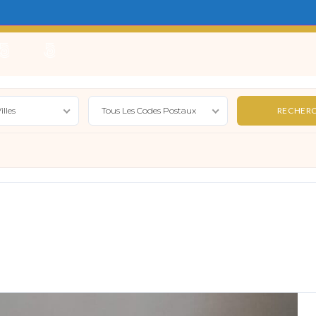
e
Locations Saisonnières
Gérer
Syndic
Actualité
illes
Tous Les Codes Postaux