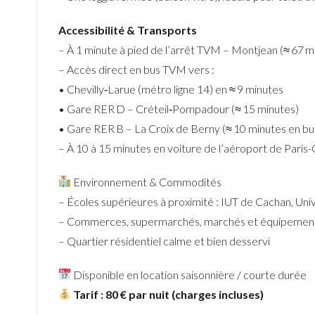
Accessibilité & Transports
– À 1 minute à pied de l’arrêt TVM – Montjean (≈ 67 m
– Accès direct en bus TVM vers :
• Chevilly‑Larue (métro ligne 14) en ≈ 9 minutes
• Gare RER D – Créteil‑Pompadour (≈ 15 minutes)
• Gare RER B – La Croix de Berny (≈ 10 minutes en bu
– À 10 à 15 minutes en voiture de l’aéroport de Paris-
Environnement & Commodités
– Écoles supérieures à proximité : IUT de Cachan, Uni
– Commerces, supermarchés, marchés et équipements
– Quartier résidentiel calme et bien desservi
Disponible en location saisonnière / courte durée
Tarif : 80 € par nuit (charges incluses)