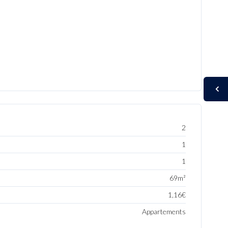
2
1
1
69m²
1,16€
Appartements