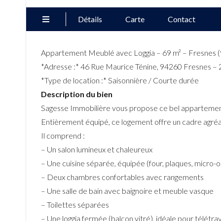
Détails
Carte
Contact
Appartement Meublé avec Loggia – 69 m² – Fresnes 
*Adresse :* 46 Rue Maurice Ténine, 94260 Fresnes – 
*Type de location :* Saisonnière / Courte durée
Description du bien
Sagesse Immobilière vous propose ce bel appartement 
Entièrement équipé, ce logement offre un cadre agréab
Il comprend :
– Un salon lumineux et chaleureux
– Une cuisine séparée, équipée (four, plaques, micro-
– Deux chambres confortables avec rangements
– Une salle de bain avec baignoire et meuble vasque
– Toilettes séparées
– Une loggia fermée (balcon vitré), idéale pour télétra