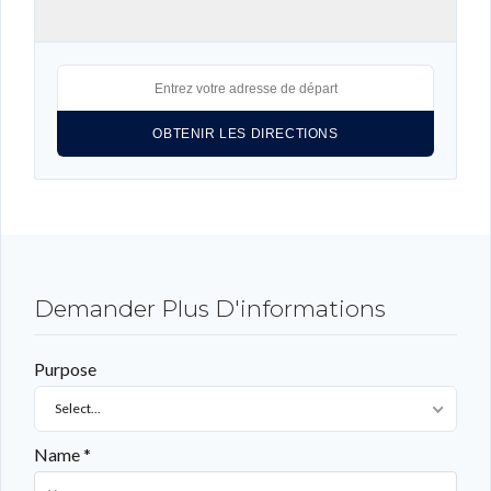
Connexion
Identifiant
Mot de passe
CONNEXION
Demander Plus D'informations
LOGIN WITH GOOGLE
Purpose
LOGIN WITH LINKEDIN
Select...
LOGIN WITH AMAZON
Name *
Mot de passe perdu ?