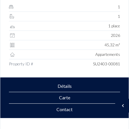
1
1
1 place
2026
45,32 m²
Appartements
Property ID #
SU2403-00081
Détails
Carte
Contact