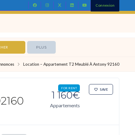
Connexion
Contact
PLUS
nnonces
Location – Appartement T2 Meublé À Antony 92160
FOR RENT
SAVE
1 160€
92160
Appartements