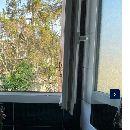
Connexion
Identifiant
Mot de passe
CONNEXION
LOGIN WITH GOOGLE
LOGIN WITH LINKEDIN