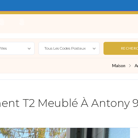
e
Locations Saisonnières
Gérer
Syndic
Actualité
illes
Tous Les Codes Postaux
Maison
A
ent T2 Meublé À Antony 